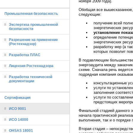
ноября 2009 года).
Обобщая все вышесказанное,
Промышленная безопасность
следующие:
получение всей полн
Экспертиза промышленной
энергетических ресур
безопасности
установление показ
определение потенци
Разрешение на применение
энергетических ресур
(Ростехнадзор)
разработку мер (а та
которых позволит по
Разработка ПЛАС
В подавляющем большинстве 
энергоаудита между заказчик
Лицензия Ростехнадзора
схеме. Сначала речь ведется
подрядная компания оказывае
Разработка технической
документации
консультационные усл
услуги по установле
заполнения соответс
услуги по составлен
Сертификация
предстоящих меропри
ИСО 9001
Финальной стадией данного э
начала практической реализа
ИСО 14000
выполнения, так и о порядке 
Вторая стадия – непосредств
OHSAS 18001