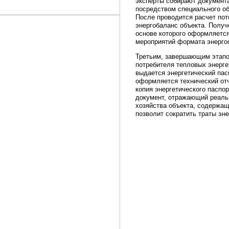
эксперты собирают документ
посредством специального о
После проводится расчет пот
энергобаланс объекта. Получ
основе которого оформляется
мероприятий формата энерго
Третьим, завершающим этапо
потребителя тепловых энерге
выдается энергетический пасп
оформляется технический отч
копия энергетического паспо
документ, отражающий реаль
хозяйства объекта, содержа
позволит сократить траты эне