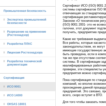
Сертификат ИСО (ISO) 9001 
системы сертификатов ISO 90
Промышленная безопасность
отвечающая за стандартизаци
сертификации регламентиру
Экспертиза промышленной
Законом «О техническом регу
безопасности
(ISO) 9001 2001- это не все
галочки, этот документ подтв
Разрешение на применение
получить, предприятию приде
(Ростехнадзор)
Какие же требования выдвиг
Все работы, которые касаютс
Разработка ПЛАС
законодательством, их могут
имеющие государственную ак
Лицензия Ростехнадзора
быть проведена, если в комп
так же при отсутствии соот
Разработка технической
системы. В сертификации зад
документации
квалифицированных работнико
проверки, эти специалисты у
предприятия можно сертифиц
Сертификация
Пока сертификация по станда
компаний, но вполне возможн
ИСО 9001
прохождение данной процедур
предприятий. Это связано, пр
всего, скоро вступит в ВТО.
ИСО 14000
Для того чтобы заказать помо
OHSAS 18001