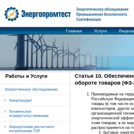
Главная
Услуги
Лиценз
Статья 10. Обеспече
Работы и Услуги
обороте товаров (ФЗ-
Энергетичекое обследование
Производимые на терр
Российскую Федерацию
Энергоаудит
товары (в том числе и
компьютеров, других к
Техническое
организационной техн
освидетельствование
энергетической эффект
этим товарам, в их мар
Определение расчетного
распространяется на т
потребления ТЭР
бытовых энергоп