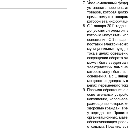
Уполномоченный федер
установить перечень и
товаров, которая долж
прилагаемую к товарам
которой эта информац
С 1 января 2011 года 
допускаются электриче
которые могут быть ис
освещения. С 1 января
поставки электрически
муниципальных нужд, к
тока в целях освещени
сокращении оборота эл
может быть введен зап
электрических ламп на
которые могут быть ис
освещения, а с 1 янва
мощностью двадцать пя
цепях переменного ток
Правила обращения с о
осветительных устройс
накопление, использов
размещение которых мо
здоровью граждан, вр
утверждаются Правите
организационных, мате
обеспечивающих реали
отходами, Правительс