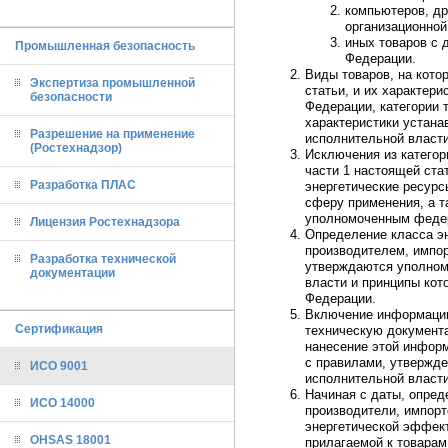
компьютеров, др
организационной 
иных товаров с 
Промышленная безопасность
Федерации.
Виды товаров, на кото
Экспертиза промышленной
статьи, и их характер
безопасности
Федерации, категории 
характеристики устан
Разрешение на применение
исполнительной власти
(Ростехнадзор)
Исключения из категор
части 1 настоящей ста
Разработка ПЛАС
энергетические ресур
сферу применения, а 
уполномоченным федер
Лицензия Ростехнадзора
Определение класса э
производителем, импор
Разработка технической
утверждаются уполно
документации
власти и принципы ко
Федерации.
Включение информации
Сертификация
техническую документа
нанесение этой информ
с правилами, утвержд
ИСО 9001
исполнительной власти
Начиная с даты, опред
ИСО 14000
производители, импор
энергетической эффект
OHSAS 18001
прилагаемой к товарам,