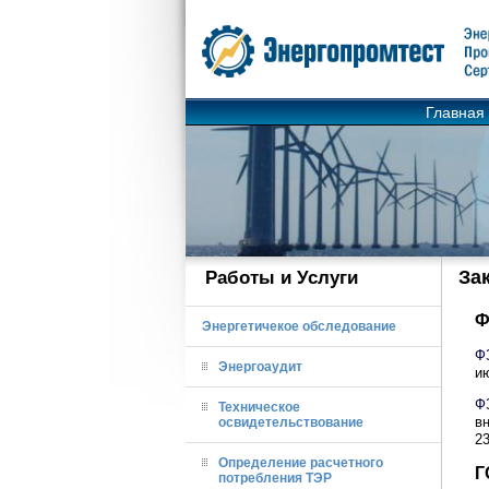
Главная
За
Работы и Услуги
Ф
Энергетичекое обследование
Ф
Энергоаудит
ию
Ф
Техническое
в
освидетельствование
23
Определение расчетного
Г
потребления ТЭР