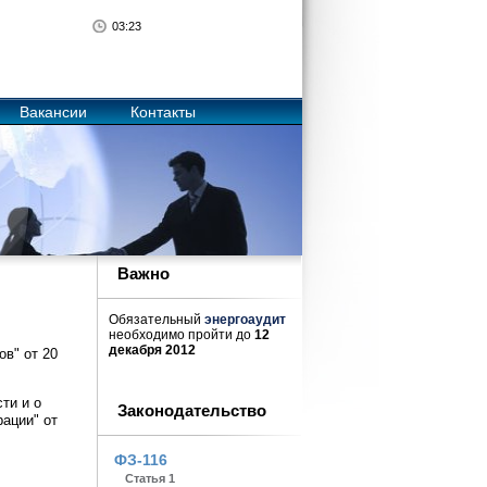
03
:
23
Вакансии
Контакты
Важно
Обязательный
энергоаудит
необходимо пройти до
12
декабря 2012
в" от 20
ти и о
Законодательство
ации" от
ФЗ-116
Статья 1