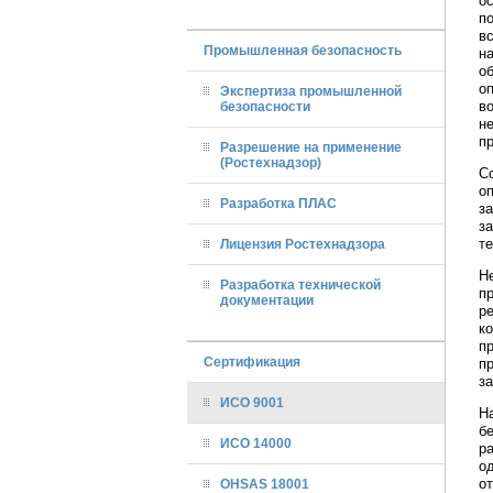
о
п
в
Промышленная безопасность
н
о
о
Экспертиза промышленной
в
безопасности
н
п
Разрешение на применение
(Ростехнадзор)
С
о
Разработка ПЛАС
з
з
т
Лицензия Ростехнадзора
Н
Разработка технической
п
документации
р
ко
п
Сертификация
п
з
ИСО 9001
Н
б
ИСО 14000
р
о
о
OHSAS 18001