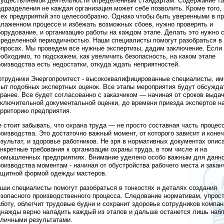
существляемой деятельности определенным стандартам. Содержание та
одразделения не каждая организация может себе позволить. Кроме того,
сех предприятий это целесообразно. Однако чтобы быть уверенными в п
алаженном процессе и избежать возможных сбоев, нужно проверять и
борудование, и организацию работы на каждом этапе. Делать это нужно 
пределенной периодичностью. Наши специалисты помогут разобраться в
опросах. Мы проведем все нужные экспертизы, дадим заключение. Если
еобходимо, то подскажем, как увеличить безопасность, на каком этапе
роизводства есть недостатки, откуда ждать неприятностей.
отрудники Энергопромтест - высококвалифицированные специалисты, и
пыт подобных экспертных оценок. Все этапы мероприятия будут обсужда
аранее. Все будет согласованно с заказчиком — начиная от сроков выда
аключительной документальной оценки, до времени приезда экспертов н
ерриторию предприятия.
е стоит забывать, что охрана труда — не просто составная часть процес
роизводства. Это достаточно важный момент, от которого зависит и коне
езультат, и здоровье работников. Не зря в нормативных документах опис
нкретные требования к организации охраны труда, в том числе и на
ромышленных предприятиях. Внимание уделено особо важным для данно
роизводства моментам - начиная от обустройства рабочего места и закан
ащитной формой одежды мастеров.
аши специалисты помогут разобраться в тонкостях и деталях создания
езопасного производственного процесса. Следование нормативам, упрос
аботу, облегчит трудовые будни и сохранит здоровье сотрудников компан
днажды верно наладить каждый из этапов и дальше останется лишь наб
тличными результатами.