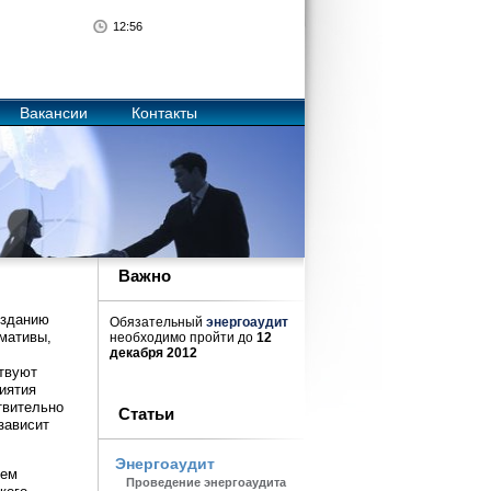
12
:
56
Вакансии
Контакты
Важно
озданию
Обязательный
энергоаудит
мативы,
необходимо пройти до
12
декабря 2012
ствуют
иятия
твительно
Статьи
зависит
Энергоаудит
ием
Проведение энергоаудита