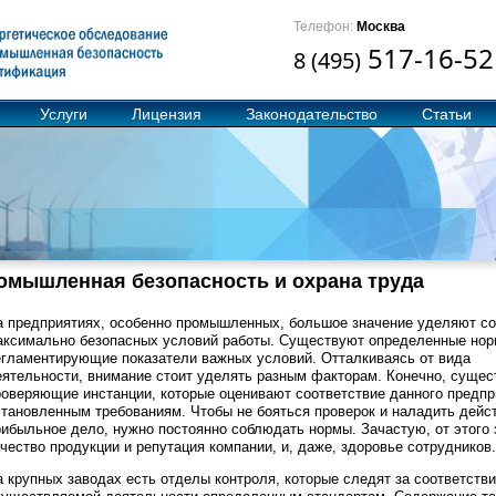
Телефон:
Москва
517-16-52
8 (495)
Услуги
Лицензия
Законодательство
Статьи
омышленная безопасность и охрана труда
а предприятиях, особенно промышленных, большое значение уделяют с
аксимально безопасных условий работы. Существуют определенные нор
егламентирующие показатели важных условий. Отталкиваясь от вида
еятельности, внимание стоит уделять разным факторам. Конечно, суще
роверяющие инстанции, которые оценивают соответствие данного предпр
становленным требованиям. Чтобы не бояться проверок и наладить дейс
рибыльное дело, нужно постоянно соблюдать нормы. Зачастую, от этого 
чество продукции и репутация компании, и, даже, здоровье сотрудников.
а крупных заводах есть отделы контроля, которые следят за соответств