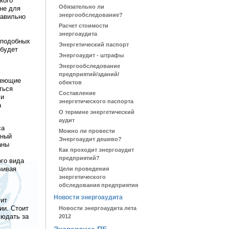
кого
Обязательно ли
 не для
энергообследование?
равильно
Расчет стоимости
с
энергоаудита
 подобных
Энергетический паспорт
 будет
Энергоаудит - штрафы
Энергообследование
предприятий/зданий/
меющие
обектов
ться
Составление
чи
энергетического паспорта
а
О термине энергетический
аудит
са
Можно ли провести
чный
Энергоаудит дешево?
аны
Как проходит энергоаудит
предприятий?
го вида
чивая
Цели проведения
энергетического
обследования предприятия
Новости энергоаудита
тит
ии. Стоит
Новости энергоаудита лета
людать за
2012