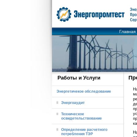
Главная
Пр
Работы и Услуги
Н
Энергетичекое обследование
м
р
Энергоаудит
д
п
у
Техническое
освидетельствование
п
ка
Определение расчетного
Н
потребления ТЭР